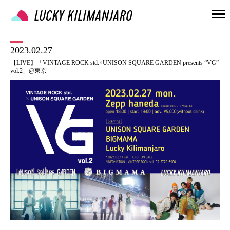
2023.02.27
【LIVE】「VINTAGE ROCK std.×UNISON SQUARE GARDEN presents “VG”
vol.2」@東京