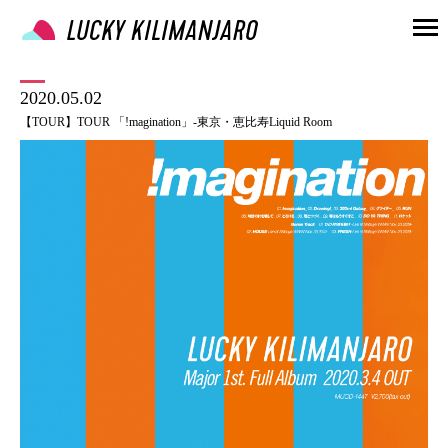
2020.05.02
【TOUR】TOUR 「!magination」-東京・恵比寿Liquid Room