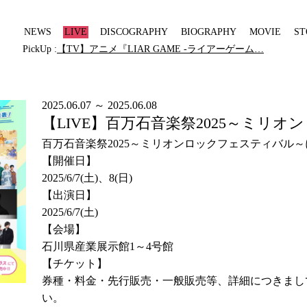
NEWS
LIVE
DISCOGRAPHY
BIOGRAPHY
MOVIE
ST
PickUp :
【TV】アニメ『LIAR GAME -ライアーゲーム…
2025.06.07 ～ 2025.06.08
【LIVE】百万石音楽祭2025～ミリ
百万石音楽祭2025～ミリオンロックフェスティバル～にLuck
【開催日】
2025/6/7(
土
)
、8
(
日
)
【出演日】
2025/6/7(土)
【会場】
石川県産業展示館
1
～
4
号館
【チケット】
券種・料金・先行販売・一般販売等、詳細につきまし
い。