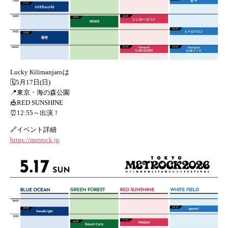
Lucky Kilimanjaroは
🗓️5月17日(日)
📍東京・海の森公園
🎪RED SUNSHINE
⏰
12:55
～出演！
🔗イベント詳細
https://metrock.jp