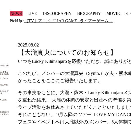
NEWS
LIVE
DISCOGRAPHY
BIOGRAPHY
MOVIE
ST
PickUp :
【TV】アニメ『LIAR GAME -ライアーゲーム…
2025.08.02
【大瀧真央についてのお知らせ】
いつもLucky Kilimanjaroを応援いただき、誠にあ
このたび、メンバーの大瀧真央（Synth.）が夫・熊木
かったことをここにご報告いたします。
その事実をもとに、大瀧・熊木・Lucky Kilimanja
を重ねた結果、 大瀧の体調の安定と出産への準備を第一
ライブ活動をお休みさせていただくことといたしまし
それにともない、 9月以降のツアー“LOVE MY DANCE 
フェスやイベントへは大瀧以外のメンバー、5人体制